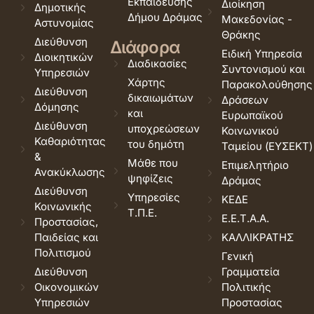
Εκπαίδευσης
Διοίκηση
Δημοτικής
Δήμου Δράμας
Μακεδονίας -
Αστυνομίας
Θράκης
Διεύθυνση
Διάφορα
Ειδική Υπηρεσία
Διοικητικών
Διαδικασίες
Συντονισμού και
Υπηρεσιών
Χάρτης
Παρακολούθησης
Διεύθυνση
δικαιωμάτων
Δράσεων
Δόμησης
και
Ευρωπαϊκού
Διεύθυνση
υποχρεώσεων
Κοινωνικού
Καθαριότητας
του δημότη
Ταμείου (ΕΥΣΕΚΤ)
&
Μάθε που
Επιμελητήριο
Ανακύκλωσης
ψηφίζεις
Δράμας
Διεύθυνση
Υπηρεσίες
ΚΕΔΕ
Κοινωνικής
Τ.Π.Ε.
Ε.Ε.Τ.Α.Α.
Προστασίας,
Παιδείας και
ΚΑΛΛΙΚΡΑΤΗΣ
Πολιτισμού
Γενική
Διεύθυνση
Γραμματεία
Οικονομικών
Πολιτικής
Υπηρεσιών
Προστασίας