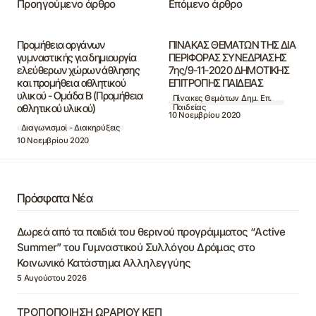
Προηγούμενο άρθρο
Επόμενο άρθρο
Προμήθεια οργάνων
ΠΙΝΑΚΑΣ ΘΕΜΑΤΩΝ ΤΗΣ ΔΙΑ
γυμναστικής για δημιουργία
ΠΕΡΙΦΟΡΑΣ ΣΥΝΕΔΡΙΑΣΗΣ
ελεύθερων χώρων άθλησης
7ης/9-11-2020 ΔΗΜΟΤΙΚΗΣ
και προμήθεια αθλητικού
ΕΠΙΤΡΟΠΗΣ ΠΑΙΔΕΙΑΣ
υλικού - Ομάδα Β (Προμήθεια
Πίνακες Θεμάτων Δημ. Επ.
αθλητικού υλικού)
Παιδείας
10 Νοεμβρίου 2020
Διαγωνισμοί - Διακηρύξεις
10 Νοεμβρίου 2020
Πρόσφατα Νέα
Δωρεά από τα παιδιά του θερινού προγράμματος “Active
Summer” του Γυμναστικού Συλλόγου Δράμας στο
Κοινωνικό Κατάστημα Αλληλεγγύης
5 Αυγούστου 2026
ΤΡΟΠΟΠΟΙΗΣΗ ΩΡΑΡΙΟΥ ΚΕΠ