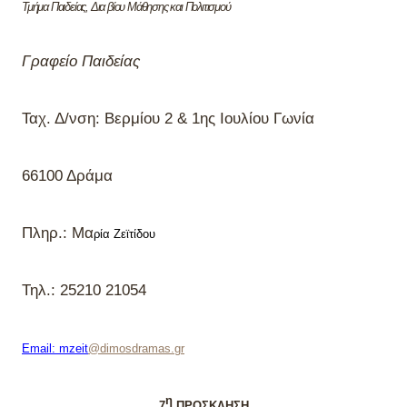
Τμήμα Παιδείας, Δια βίου Μάθησης και Πολιτισμού
Γραφείο Παιδείας
Ταχ. Δ/νση: Βερμίου 2 & 1ης Ιουλίου Γωνία
66100 Δράμα
Πληρ.: Μα
ρία Ζεϊτίδου
Τηλ
.: 25210
21054
Email
: mzeit
@dimosdramas.gr
η
7
ΠΡΟΣΚΛΗΣΗ