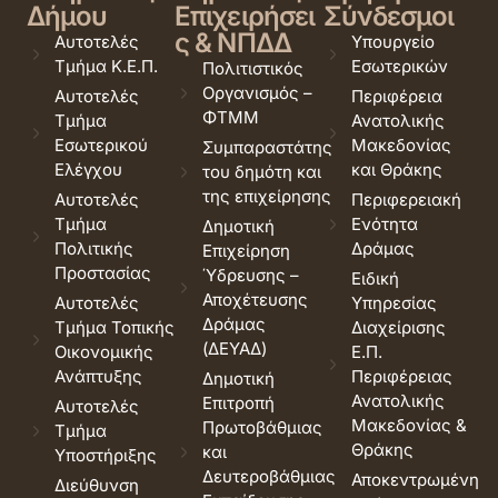
Δήμου
Επιχειρήσει
Σύνδεσμοι
ς & ΝΠΔΔ
Αυτοτελές
Υπουργείο
Τμήμα Κ.Ε.Π.
Εσωτερικών
Πολιτιστικός
Οργανισμός –
Αυτοτελές
Περιφέρεια
ΦΤΜΜ
Τμήμα
Ανατολικής
Εσωτερικού
Μακεδονίας
Συμπαραστάτης
Ελέγχου
και Θράκης
του δημότη και
της επιχείρησης
Αυτοτελές
Περιφερειακή
Τμήμα
Ενότητα
Δημοτική
Πολιτικής
Δράμας
Επιχείρηση
Προστασίας
Ύδρευσης –
Ειδική
Αποχέτευσης
Αυτοτελές
Υπηρεσίας
Δράμας
Τμήμα Τοπικής
Διαχείρισης
(ΔΕΥΑΔ)
Οικονομικής
Ε.Π.
Ανάπτυξης
Περιφέρειας
Δημοτική
Ανατολικής
Επιτροπή
Αυτοτελές
Μακεδονίας &
Πρωτοβάθμιας
Τμήμα
Θράκης
και
Υποστήριξης
Δευτεροβάθμιας
Αποκεντρωμένη
Διεύθυνση