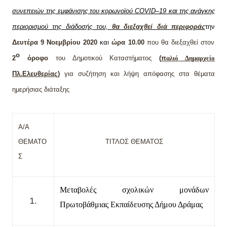
συνεπειών της εμφάνισης του κορωνοϊού COVID–19 και της ανάγκης
περιορισμού της διάδοσής του,
θα διεξαχθεί διά περιφοράς
την
Δευτέρα
9 Νοεμβρίου 2020
και
ώρα
1
0
.00
που θα διεξαχθεί στον
ο
2
όροφο
του Δημοτικού Καταστήματος
(
π
αλιό Δημαρχείο
Πλ.Ελευθερίας)
για συζήτηση και λήψη απόφασης στα θέματα
ημερήσιας διάταξης
Α/Α
ΘΕΜΑΤΟ
ΤΙΤΛΟΣ ΘΕΜΑΤΟΣ
Σ
M
εταβολές σχολικών μονάδων
Πρωτοβάθμιας Εκπαίδευσης Δήμου Δράμας