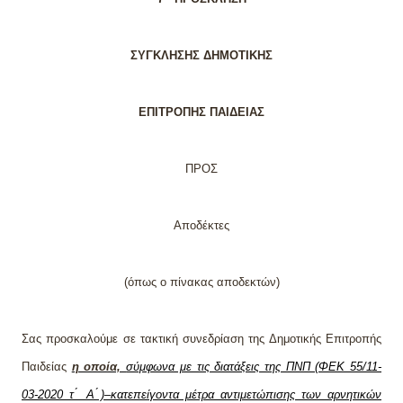
ΣΥΓΚΛΗΣΗΣ ΔΗΜΟΤΙΚΗΣ
ΕΠΙΤΡΟΠΗΣ ΠΑΙΔΕΙΑΣ
ΠΡΟΣ
Αποδέκτες
(όπως ο πίνακας αποδεκτών)
Σας προσκαλούμε σε
τακτική
συνεδρίαση της Δημοτικής Επιτροπής
Παιδείας
η οποία,
σύμφωνα με τις διατάξεις της ΠΝΠ (ΦΕΚ 55/11-
03-2020 τ ́ Α ́)–κατεπείγοντα μέτρα αντιμετώπισης των αρνητικών