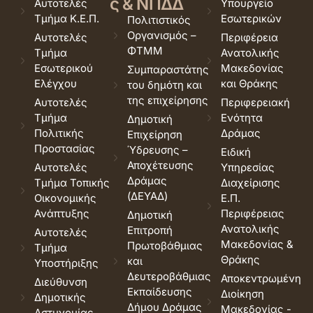
ς & ΝΠΔΔ
Αυτοτελές
Υπουργείο
Τμήμα Κ.Ε.Π.
Εσωτερικών
Πολιτιστικός
Οργανισμός –
Αυτοτελές
Περιφέρεια
ΦΤΜΜ
Τμήμα
Ανατολικής
Εσωτερικού
Μακεδονίας
Συμπαραστάτης
Ελέγχου
και Θράκης
του δημότη και
της επιχείρησης
Αυτοτελές
Περιφερειακή
Τμήμα
Ενότητα
Δημοτική
Πολιτικής
Δράμας
Επιχείρηση
Προστασίας
Ύδρευσης –
Ειδική
Αποχέτευσης
Αυτοτελές
Υπηρεσίας
Δράμας
Τμήμα Τοπικής
Διαχείρισης
(ΔΕΥΑΔ)
Οικονομικής
Ε.Π.
Ανάπτυξης
Περιφέρειας
Δημοτική
Ανατολικής
Επιτροπή
Αυτοτελές
Μακεδονίας &
Πρωτοβάθμιας
Τμήμα
Θράκης
και
Υποστήριξης
Δευτεροβάθμιας
Αποκεντρωμένη
Διεύθυνση
Εκπαίδευσης
Διοίκηση
Δημοτικής
Δήμου Δράμας
Μακεδονίας -
Αστυνομίας