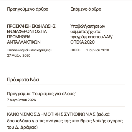
Προηγούμενο άρθρο
Επόμενο άρθρο
ΠΡΟΣΚΛΗΣΗ ΕΚΔΗΛΩΣΗΣ
Υποβολή αιτήσεων
ΕΝΔΙΑΦΕΡΟΝΤΟΣ ΓΙΑ
συμμετοχής στα
ΠΡΟΜΗΘΕΙΑ
προγράμματα του ΛΑΕ/
ΑΝΤΑΛΛΑΚΤΙΚΩΝ
ΟΠΕΚΑ 2020
Διαγωνισμοί - Διακηρύξεις
ΚΕΠ
1 Ιουνίου 2020
27 Μαΐου 2020
Πρόσφατα Νέα
Πρόγραμμα ‘Τουρισμός για όλους’
7 Αυγούστου 2026
ΚΑΝΟΝΙΣΜΟΣ ΔΗΜΟΤΙΚΗΣ ΣΥΓΚΟΙΝΩΝΙΑΣ (ειδικά
δρομολόγια για τις ανάγκες της υπαίθριας λαϊκής αγοράς
του Δ. Δράμας)