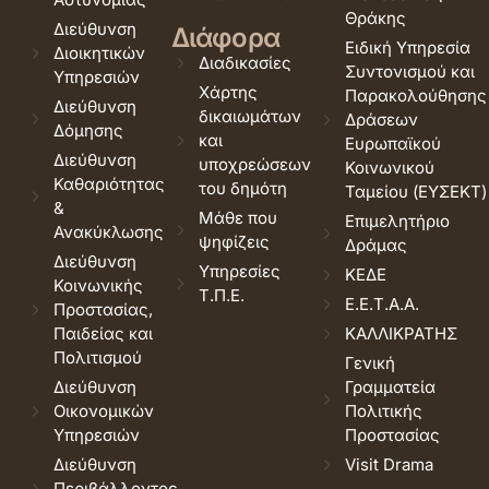
Θράκης
Διεύθυνση
Διάφορα
Ειδική Υπηρεσία
Διοικητικών
Διαδικασίες
Συντονισμού και
Υπηρεσιών
Χάρτης
Παρακολούθησης
Διεύθυνση
δικαιωμάτων
Δράσεων
Δόμησης
και
Ευρωπαϊκού
Διεύθυνση
υποχρεώσεων
Κοινωνικού
Καθαριότητας
του δημότη
Ταμείου (ΕΥΣΕΚΤ)
&
Μάθε που
Επιμελητήριο
Ανακύκλωσης
ψηφίζεις
Δράμας
Διεύθυνση
Υπηρεσίες
ΚΕΔΕ
Κοινωνικής
Τ.Π.Ε.
Ε.Ε.Τ.Α.Α.
Προστασίας,
Παιδείας και
ΚΑΛΛΙΚΡΑΤΗΣ
Πολιτισμού
Γενική
Διεύθυνση
Γραμματεία
Οικονομικών
Πολιτικής
Υπηρεσιών
Προστασίας
Διεύθυνση
Visit Drama
Περιβάλλοντος