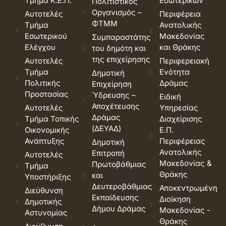
Τμήμα Κ.Ε.Π.
Εσωτερικών
Πολιτιστικός
Οργανισμός –
Αυτοτελές
Περιφέρεια
ΦΤΜΜ
Τμήμα
Ανατολικής
Εσωτερικού
Μακεδονίας
Συμπαραστάτης
Ελέγχου
και Θράκης
του δημότη και
της επιχείρησης
Αυτοτελές
Περιφερειακή
Τμήμα
Ενότητα
Δημοτική
Πολιτικής
Δράμας
Επιχείρηση
Προστασίας
Ύδρευσης –
Ειδική
Αποχέτευσης
Αυτοτελές
Υπηρεσίας
Δράμας
Τμήμα Τοπικής
Διαχείρισης
(ΔΕΥΑΔ)
Οικονομικής
Ε.Π.
Ανάπτυξης
Περιφέρειας
Δημοτική
Ανατολικής
Επιτροπή
Αυτοτελές
Μακεδονίας &
Πρωτοβάθμιας
Τμήμα
Θράκης
και
Υποστήριξης
Δευτεροβάθμιας
Αποκεντρωμένη
Διεύθυνση
Εκπαίδευσης
Διοίκηση
Δημοτικής
Δήμου Δράμας
Μακεδονίας -
Αστυνομίας
Θράκης