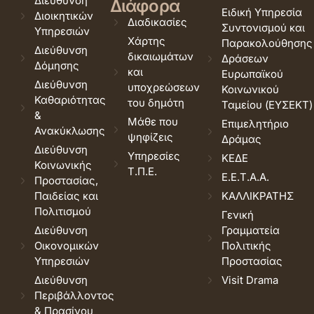
Διεύθυνση
Διάφορα
Ειδική Υπηρεσία
Διοικητικών
Διαδικασίες
Συντονισμού και
Υπηρεσιών
Χάρτης
Παρακολούθησης
Διεύθυνση
δικαιωμάτων
Δράσεων
Δόμησης
και
Ευρωπαϊκού
Διεύθυνση
υποχρεώσεων
Κοινωνικού
Καθαριότητας
του δημότη
Ταμείου (ΕΥΣΕΚΤ)
&
Μάθε που
Επιμελητήριο
Ανακύκλωσης
ψηφίζεις
Δράμας
Διεύθυνση
Υπηρεσίες
ΚΕΔΕ
Κοινωνικής
Τ.Π.Ε.
Ε.Ε.Τ.Α.Α.
Προστασίας,
Παιδείας και
ΚΑΛΛΙΚΡΑΤΗΣ
Πολιτισμού
Γενική
Διεύθυνση
Γραμματεία
Οικονομικών
Πολιτικής
Υπηρεσιών
Προστασίας
Διεύθυνση
Visit Drama
Περιβάλλοντος
& Πρασίνου