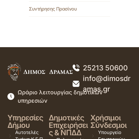
Συντήρησης Πρασίνου
25213 50600
info@dimosdr
amas.gr
Ωράριο λειτουργίας δημοτικών
υπηρεσιών
Υπηρεσίες
Δημοτικές
Χρήσιμοι
Δήμου
Επιχειρήσει
Σύνδεσμοι
ς & ΝΠΔΔ
Αυτοτελές
Υπουργείο