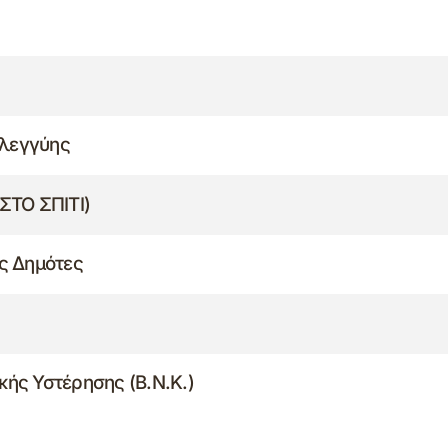
ηλεγγύης
ΣΤΟ ΣΠΙΤΙ)
ς Δημότες
κής Υστέρησης (Β.Ν.Κ.)