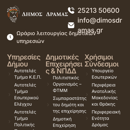
25213 50600
info@dimosdr
amas.gr
Ωράριο λειτουργίας δημοτικών
υπηρεσιών
Υπηρεσίες
Δημοτικές
Χρήσιμοι
Δήμου
Επιχειρήσει
Σύνδεσμοι
ς & ΝΠΔΔ
Αυτοτελές
Υπουργείο
Τμήμα Κ.Ε.Π.
Εσωτερικών
Πολιτιστικός
Οργανισμός –
Αυτοτελές
Περιφέρεια
ΦΤΜΜ
Τμήμα
Ανατολικής
Εσωτερικού
Μακεδονίας
Συμπαραστάτης
Ελέγχου
και Θράκης
του δημότη και
της επιχείρησης
Αυτοτελές
Περιφερειακή
Τμήμα
Ενότητα
Δημοτική
Πολιτικής
Δράμας
Επιχείρηση