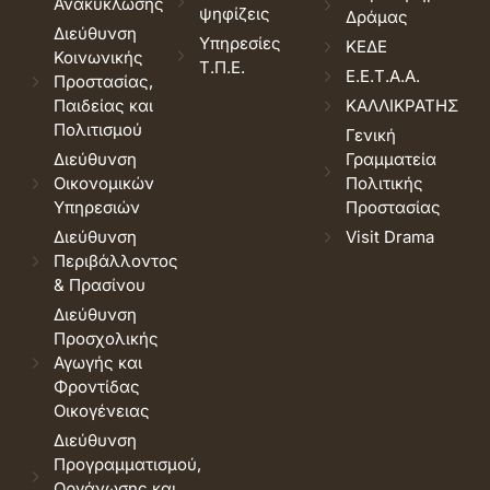
Ανακύκλωσης
ψηφίζεις
Δράμας
Διεύθυνση
Υπηρεσίες
ΚΕΔΕ
Κοινωνικής
Τ.Π.Ε.
Ε.Ε.Τ.Α.Α.
Προστασίας,
Παιδείας και
ΚΑΛΛΙΚΡΑΤΗΣ
Πολιτισμού
Γενική
Διεύθυνση
Γραμματεία
Οικονομικών
Πολιτικής
Υπηρεσιών
Προστασίας
Διεύθυνση
Visit Drama
Περιβάλλοντος
& Πρασίνου
Διεύθυνση
Προσχολικής
Αγωγής και
Φροντίδας
Οικογένειας
Διεύθυνση
Προγραμματισμού,
Οργάνωσης και