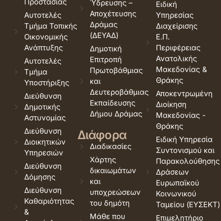
Προστασίας
Ύδρευσης –
Ειδική
Αποχέτευσης
Αυτοτελές
Υπηρεσίας
Δράμας
Τμήμα Τοπικής
Διαχείρισης
(ΔΕΥΑΔ)
Οικονομικής
Ε.Π.
Ανάπτυξης
Περιφέρειας
Δημοτική
Ανατολικής
Επιτροπή
Αυτοτελές
Μακεδονίας &
Πρωτοβάθμιας
Τμήμα
Θράκης
και
Υποστήριξης
Δευτεροβάθμιας
Αποκεντρωμένη
Διεύθυνση
Εκπαίδευσης
Διοίκηση
Δημοτικής
Δήμου Δράμας
Μακεδονίας -
Αστυνομίας
Θράκης
Διεύθυνση
Διάφορα
Ειδική Υπηρεσία
Διοικητικών
Διαδικασίες
Συντονισμού και
Υπηρεσιών
Χάρτης
Παρακολούθησης
Διεύθυνση
δικαιωμάτων
Δράσεων
Δόμησης
και
Ευρωπαϊκού
Διεύθυνση
υποχρεώσεων
Κοινωνικού
Καθαριότητας
του δημότη
Ταμείου (ΕΥΣΕΚΤ)
&
Μάθε που
Επιμελητήριο