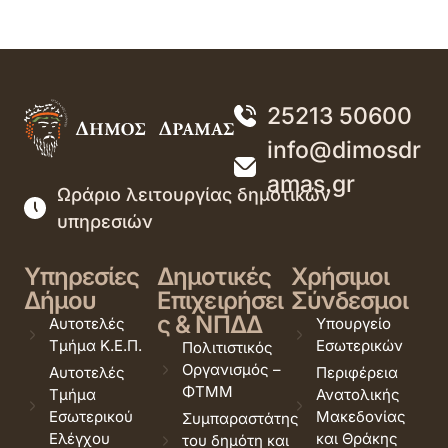
25213 50600
info@dimosdr
amas.gr
Ωράριο λειτουργίας δημοτικών
υπηρεσιών
Υπηρεσίες
Δημοτικές
Χρήσιμοι
Δήμου
Επιχειρήσει
Σύνδεσμοι
ς & ΝΠΔΔ
Αυτοτελές
Υπουργείο
Τμήμα Κ.Ε.Π.
Εσωτερικών
Πολιτιστικός
Οργανισμός –
Αυτοτελές
Περιφέρεια
ΦΤΜΜ
Τμήμα
Ανατολικής
Εσωτερικού
Μακεδονίας
Συμπαραστάτης
Ελέγχου
και Θράκης
του δημότη και