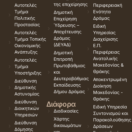
της επιχείρησης
Αυτοτελές
Περιφερειακή
Τμήμα
Ενότητα
Δημοτική
Πολιτικής
Δράμας
Επιχείρηση
Προστασίας
Ύδρευσης –
Ειδική
Αποχέτευσης
Αυτοτελές
Υπηρεσίας
Δράμας
Τμήμα Τοπικής
Διαχείρισης
(ΔΕΥΑΔ)
Οικονομικής
Ε.Π.
Ανάπτυξης
Περιφέρειας
Δημοτική
Ανατολικής
Επιτροπή
Αυτοτελές
Μακεδονίας &
Πρωτοβάθμιας
Τμήμα
Θράκης
και
Υποστήριξης
Δευτεροβάθμιας
Αποκεντρωμένη
Διεύθυνση
Εκπαίδευσης
Διοίκηση
Δημοτικής
Δήμου Δράμας
Μακεδονίας -
Αστυνομίας
Θράκης
Διεύθυνση
Διάφορα
Ειδική Υπηρεσία
Διοικητικών
Διαδικασίες
Συντονισμού και
Υπηρεσιών
Χάρτης
Παρακολούθησης
Διεύθυνση
δικαιωμάτων
Δράσεων
Δόμησης
και