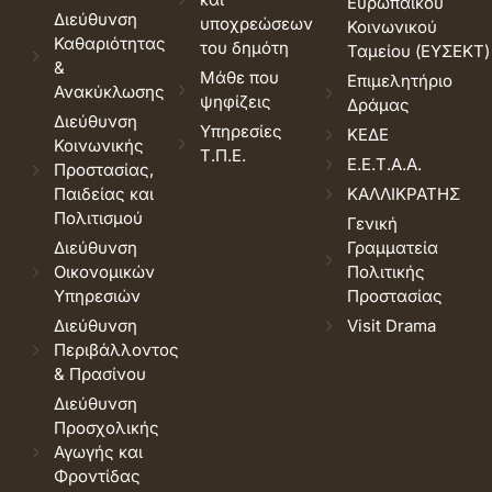
Ευρωπαϊκού
Διεύθυνση
υποχρεώσεων
Κοινωνικού
Καθαριότητας
του δημότη
Ταμείου (ΕΥΣΕΚΤ)
&
Μάθε που
Επιμελητήριο
Ανακύκλωσης
ψηφίζεις
Δράμας
Διεύθυνση
Υπηρεσίες
ΚΕΔΕ
Κοινωνικής
Τ.Π.Ε.
Ε.Ε.Τ.Α.Α.
Προστασίας,
Παιδείας και
ΚΑΛΛΙΚΡΑΤΗΣ
Πολιτισμού
Γενική
Διεύθυνση
Γραμματεία
Οικονομικών
Πολιτικής
Υπηρεσιών
Προστασίας
Διεύθυνση
Visit Drama
Περιβάλλοντος
& Πρασίνου
Διεύθυνση
Προσχολικής
Αγωγής και
Φροντίδας