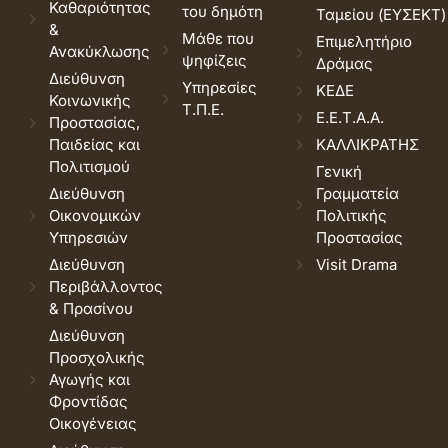
Καθαριότητας
του δημότη
Ταμείου (ΕΥΣΕΚΤ)
&
Μάθε που
Επιμελητήριο
Ανακύκλωσης
ψηφίζεις
Δράμας
Διεύθυνση
Υπηρεσίες
ΚΕΔΕ
Κοινωνικής
Τ.Π.Ε.
Ε.Ε.Τ.Α.Α.
Προστασίας,
Παιδείας και
ΚΑΛΛΙΚΡΑΤΗΣ
Πολιτισμού
Γενική
Διεύθυνση
Γραμματεία
Οικονομικών
Πολιτικής
Υπηρεσιών
Προστασίας
Διεύθυνση
Visit Drama
Περιβάλλοντος
& Πρασίνου
Διεύθυνση
Προσχολικής
Αγωγής και
Φροντίδας
Οικογένειας