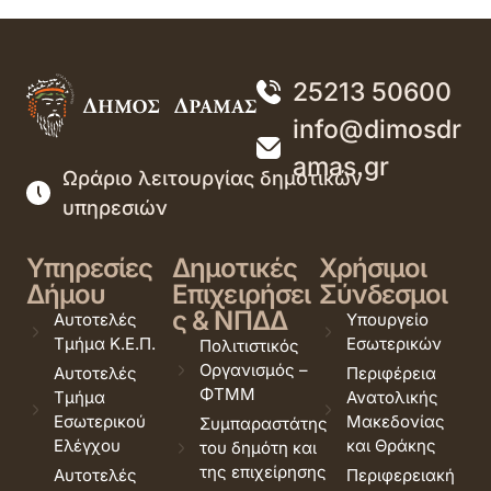
25213 50600
info@dimosdr
amas.gr
Ωράριο λειτουργίας δημοτικών
υπηρεσιών
Υπηρεσίες
Δημοτικές
Χρήσιμοι
Δήμου
Επιχειρήσει
Σύνδεσμοι
ς & ΝΠΔΔ
Αυτοτελές
Υπουργείο
Τμήμα Κ.Ε.Π.
Εσωτερικών
Πολιτιστικός
Οργανισμός –
Αυτοτελές
Περιφέρεια
ΦΤΜΜ
Τμήμα
Ανατολικής
Εσωτερικού
Μακεδονίας
Συμπαραστάτης
Ελέγχου
και Θράκης
του δημότη και
της επιχείρησης
Αυτοτελές
Περιφερειακή