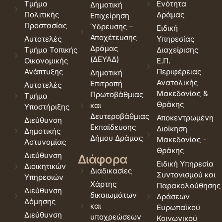
Τμήμα
Ενότητα
Δημοτική
Πολιτικής
Δράμας
Επιχείρηση
Προστασίας
Ύδρευσης –
Ειδική
Αποχέτευσης
Αυτοτελές
Υπηρεσίας
Δράμας
Τμήμα Τοπικής
Διαχείρισης
(ΔΕΥΑΔ)
Οικονομικής
Ε.Π.
Ανάπτυξης
Περιφέρειας
Δημοτική
Ανατολικής
Επιτροπή
Αυτοτελές
Μακεδονίας &
Πρωτοβάθμιας
Τμήμα
Θράκης
και
Υποστήριξης
Δευτεροβάθμιας
Αποκεντρωμένη
Διεύθυνση
Εκπαίδευσης
Διοίκηση
Δημοτικής
Δήμου Δράμας
Μακεδονίας -
Αστυνομίας
Θράκης
Διεύθυνση
Διάφορα
Ειδική Υπηρεσία
Διοικητικών
Διαδικασίες
Συντονισμού και
Υπηρεσιών
Χάρτης
Παρακολούθησης
Διεύθυνση
δικαιωμάτων
Δράσεων
Δόμησης
και
Ευρωπαϊκού
Διεύθυνση
υποχρεώσεων
Κοινωνικού