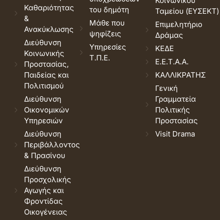
Κοινωνικού
Καθαριότητας
του δημότη
Ταμείου (ΕΥΣΕΚΤ)
&
Μάθε που
Επιμελητήριο
Ανακύκλωσης
ψηφίζεις
Δράμας
Διεύθυνση
Υπηρεσίες
ΚΕΔΕ
Κοινωνικής
Τ.Π.Ε.
Ε.Ε.Τ.Α.Α.
Προστασίας,
Παιδείας και
ΚΑΛΛΙΚΡΑΤΗΣ
Πολιτισμού
Γενική
Διεύθυνση
Γραμματεία
Οικονομικών
Πολιτικής
Υπηρεσιών
Προστασίας
Διεύθυνση
Visit Drama
Περιβάλλοντος
& Πρασίνου
Διεύθυνση
Προσχολικής
Αγωγής και
Φροντίδας
Οικογένειας