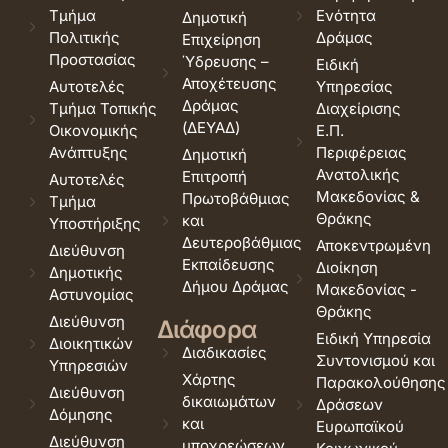
Τμήμα
Ενότητα
Δημοτική
Πολιτικής
Δράμας
Επιχείρηση
Προστασίας
Ύδρευσης –
Ειδική
Αποχέτευσης
Αυτοτελές
Υπηρεσίας
Δράμας
Τμήμα Τοπικής
Διαχείρισης
(ΔΕΥΑΔ)
Οικονομικής
Ε.Π.
Ανάπτυξης
Περιφέρειας
Δημοτική
Ανατολικής
Επιτροπή
Αυτοτελές
Μακεδονίας &
Πρωτοβάθμιας
Τμήμα
Θράκης
και
Υποστήριξης
Δευτεροβάθμιας
Αποκεντρωμένη
Διεύθυνση
Εκπαίδευσης
Διοίκηση
Δημοτικής
Δήμου Δράμας
Μακεδονίας -
Αστυνομίας
Θράκης
Διεύθυνση
Διάφορα
Ειδική Υπηρεσία
Διοικητικών
Διαδικασίες
Συντονισμού και
Υπηρεσιών
Χάρτης
Παρακολούθησης
Διεύθυνση
δικαιωμάτων
Δράσεων
Δόμησης
και
Ευρωπαϊκού
Διεύθυνση
υποχρεώσεων