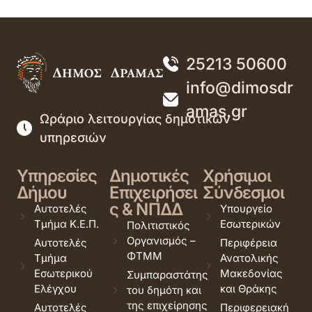
25213 50600
info@dimosdr
amas.gr
Ωράριο λειτουργίας δημοτικών
υπηρεσιών
Υπηρεσίες
Δημοτικές
Χρήσιμοι
Δήμου
Επιχειρήσει
Σύνδεσμοι
ς & ΝΠΔΔ
Αυτοτελές
Υπουργείο
Τμήμα Κ.Ε.Π.
Εσωτερικών
Πολιτιστικός
Οργανισμός –
Αυτοτελές
Περιφέρεια
ΦΤΜΜ
Τμήμα
Ανατολικής
Εσωτερικού
Μακεδονίας
Συμπαραστάτης
Ελέγχου
και Θράκης
του δημότη και
της επιχείρησης
Αυτοτελές
Περιφερειακή