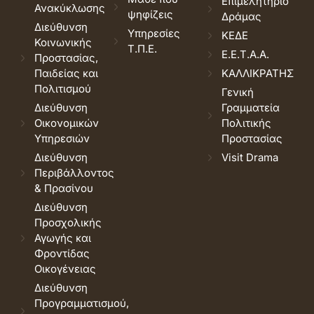
Επιμελητήριο
Ανακύκλωσης
ψηφίζεις
Δράμας
Διεύθυνση
Υπηρεσίες
ΚΕΔΕ
Κοινωνικής
Τ.Π.Ε.
Ε.Ε.Τ.Α.Α.
Προστασίας,
Παιδείας και
ΚΑΛΛΙΚΡΑΤΗΣ
Πολιτισμού
Γενική
Διεύθυνση
Γραμματεία
Οικονομικών
Πολιτικής
Υπηρεσιών
Προστασίας
Διεύθυνση
Visit Drama
Περιβάλλοντος
& Πρασίνου
Διεύθυνση
Προσχολικής
Αγωγής και
Φροντίδας
Οικογένειας
Διεύθυνση
Προγραμματισμού,