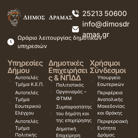
25213 50600
info@dimosdr
amas.gr
Ωράριο λειτουργίας δημοτικών
υπηρεσιών
Υπηρεσίες
Δημοτικές
Χρήσιμοι
Δήμου
Επιχειρήσει
Σύνδεσμοι
ς & ΝΠΔΔ
Αυτοτελές
Υπουργείο
Τμήμα Κ.Ε.Π.
Εσωτερικών
Πολιτιστικός
Οργανισμός –
Αυτοτελές
Περιφέρεια
ΦΤΜΜ
Τμήμα
Ανατολικής
Εσωτερικού
Μακεδονίας
Συμπαραστάτης
Ελέγχου
και Θράκης
του δημότη και
της επιχείρησης
Αυτοτελές
Περιφερειακή
Τμήμα
Ενότητα
Δημοτική
Πολιτικής
Δράμας
Επιχείρηση