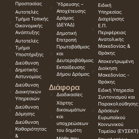
Προστασίας
Ύδρευσης –
Ειδική
Αποχέτευσης
Αυτοτελές
Υπηρεσίας
Δράμας
Τμήμα Τοπικής
Διαχείρισης
(ΔΕΥΑΔ)
Οικονομικής
Ε.Π.
Ανάπτυξης
Περιφέρειας
Δημοτική
Ανατολικής
Επιτροπή
Αυτοτελές
Μακεδονίας &
Πρωτοβάθμιας
Τμήμα
Θράκης
και
Υποστήριξης
Δευτεροβάθμιας
Αποκεντρωμένη
Διεύθυνση
Εκπαίδευσης
Διοίκηση
Δημοτικής
Δήμου Δράμας
Μακεδονίας -
Αστυνομίας
Θράκης
Διεύθυνση
Διάφορα
Ειδική Υπηρεσία
Διοικητικών
Διαδικασίες
Συντονισμού και
Υπηρεσιών
Χάρτης
Παρακολούθησης
Διεύθυνση
δικαιωμάτων
Δράσεων
Δόμησης
και
Ευρωπαϊκού
Διεύθυνση
υποχρεώσεων
Κοινωνικού
Καθαριότητας
του δημότη
Ταμείου (ΕΥΣΕΚΤ)
&
Μάθε που